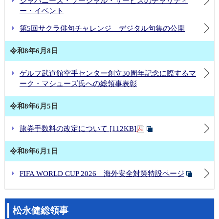
ジャパニーズ・ソーシャル・サービスのチャリティ
ー・イベント
第5回サクラ俳句チャレンジ デジタル句集の公開
令和8年6月8日
ゲルフ武道館空手センター創立30周年記念に際するマ
ーク・マシューズ氏への総領事表彰
令和8年6月5日
旅券手数料の改定について [112KB]
令和8年6月1日
FIFA WORLD CUP 2026 海外安全対策特設ページ
松永健総領事