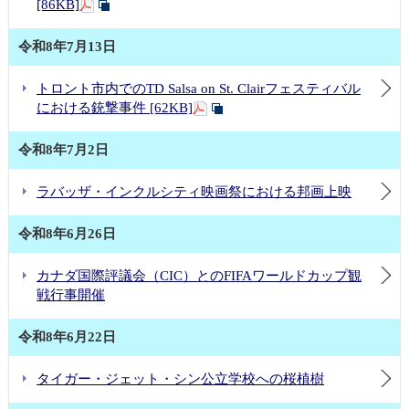
[86KB]
令和8年7月13日
トロント市内でのTD Salsa on St. Clairフェスティバル
における銃撃事件 [62KB]
令和8年7月2日
ラバッザ・インクルシティ映画祭における邦画上映
令和8年6月26日
カナダ国際評議会（CIC）とのFIFAワールドカップ観
戦行事開催
令和8年6月22日
タイガー・ジェット・シン公立学校への桜植樹