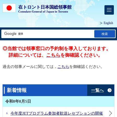
在トロント日本国総領事館
Consulate-General of Japan in Toronto
English
検索
◎当館では領事窓口の予約制を導入しております。
詳細については、
こちら
を御確認ください。
過去の領事メールに関しては，
こちら
を御確認ください。
新着情報
一覧へ
令和8年8月5日
今年度JETプログラム参加者歓送レセプションの開催