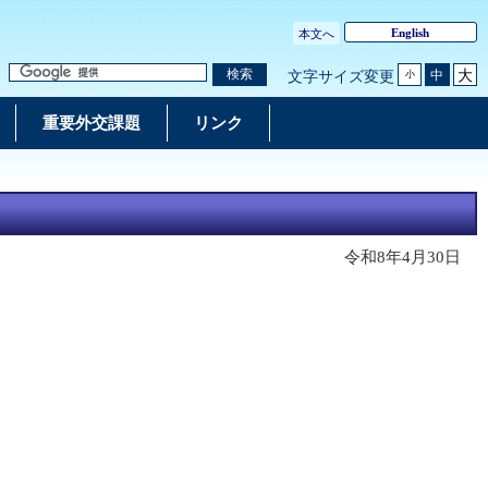
English
本文へ
大
検索
中
文字サイズ変更
小
重要外交課題
リンク
令和8年4月30日