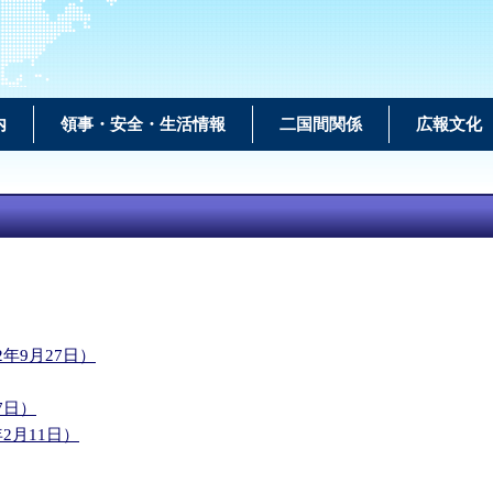
内
領事・安全・生活情報
二国間関係
広報文化
年9月27日）
7日）
2月11日）